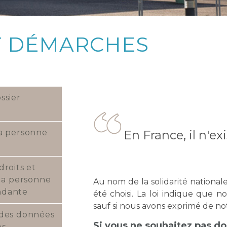
ET DÉMARCHES
ssier
En France, il n'ex
la personne
e
droits et
 la personne
Au nom de la solidarité national
ndante
été choisi. La loi indique que 
sauf si nous avons exprimé de not
 des données
Si vous ne souhaitez pas do
es