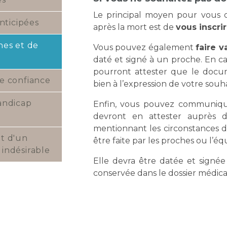
Le principal moyen pour vous 
anticipées
après la mort est de
vous inscrir
nes et de
Vous pouvez également
faire v
daté et signé à un proche. En cas
pourront attester que le docu
e confiance
bien à l’expression de votre souha
andicap
Enfin, vous pouvez communique
devront en attester auprès de
mentionnant les circonstances de
t d'un
être faite par les proches ou l’é
indésirable
Elle devra être datée et signée
conservée dans le dossier médica