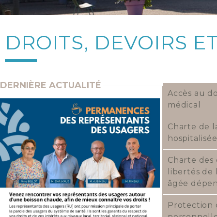
DROITS, DEVOIRS 
DERNIÈRE ACTUALITÉ
Accès au do
médical
Charte de 
hospitalisé
Charte des 
libertés de
âgée dépe
Protection
personnell