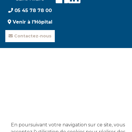
Visiter
Visiter
05 45 78 78 00
notre
notre
Venir à l'Hôpital
Contactez-nous
page
page
Faceboo
Linked
En poursuivant votre navigation sur ce site, vous
acceptez l'utilisation de cookies pour réaliser des